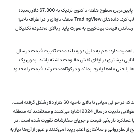
بیت‌کوین (BTC) روز چهارشنبه حدود ۳٪ افت کرد و حرکت قیمت به پایین‌ترین سطوح هفته تا کنون نزدیک به 67,300 دلار رسید؛
بررسی‌های روزانه نیز توجه معامله‌گران را به محدوده 66,500 دلار جلب کرد. داده‌های TradingView ضعف تازه‌ای را در اطراف ناحیه
 برای رساندن قیمت بیت‌کوین به‌صورت پایدار بالای محدوده تکنیکال
سطح 69,000 دلار از لحاظ ساختاری اهمیت دارد؛ هم به دلیل دوره بلندمدت تثبیت قیمت در سال
اعث می‌شود این ناحیه توانایی بیشتری در ایفای نقش مقاومت داشته باشد. بدون یک
ا حتی ماه‌ها پابرجا بماند و در کوتاه‌مدت رشد قیمت را محدود
نمودارهای کوتاه‌مدت محدوده نوسان نسبتاً باریکی را نشان می‌دهند که در حوالی میانی تا بالای ناحیه 60 هزار دلار شکل گرفته است.
تحلیل‌گران Material Indicators و میزهای معاملاتی دیگر به دوره طولانی تثبیت در سال 2024 اشاره می‌کنند و معتقدند که منطقه
 با عملکرد تاریخی قیمت و جریان سفارشات تقویت شده است. در
ز نظر روانی و ساختاری اعتبار پیدا می‌کنند و عبور از آن‌ها نیاز به