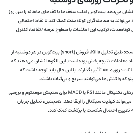
اری را منتشر کرد که نشان می‌دهد بیت‌کوین اغلب سقف‌ها یا کف‌های ماهانه را بین روز
می‌تواند به معامله‌گران کوتاه‌مدت کمک کند تا نقاط احتمالی
ی کوتاه‌مدت، ترکیب این اطلاعات با سطوح عرضه/تقاضا، کنترل
رفتار اخیر همچنین به نفع معاملات شورت در روزهای دوشنبه بوده است: طبق تحلیل Killa، فروش (short) بیت‌کوین در هر دوشنبه از
تاریخی در اکتبر 2025 در بیشترین تعداد معاملات نتیجه‌بخش بوده است. این الگوها نشان می‌دهند که
انات درون‌ماهه تأثیر بگذارند. با این حال باید توجه داشت که
پتو که واکنش‌ها می‌توانند سریع و بی‌ثبات باشند.
برای معامله‌گران حرفه‌ای، استفاده از ترکیبی از آمار تقویمی، اندیکاتورهای تکنیکال مانند RSI یا MACD برای سنجش مومنتوم و بررسی
 می‌تواند کیفیت سیگنال را ارتقا دهد. همچنین، تحلیل جریان