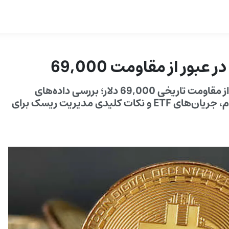
ور از مقاومت 69,000
تحلیل جامع از کاهش اخیر بیت‌کوین و ناکامی در عبور از مقاومت تاریخی 69,000 دلار؛ بررسی داده‌های
TradingView، CoinGlass، الگوهای تقویمی، مومنتوم، جریان‌های ETF و نکات کلیدی مدیریت ریسک برای