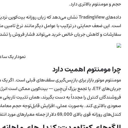
حجم و مومنتوم بالاتری دارد.
است. این ضعف حمایتی در ترکیب با عوامل دیگر مانند نرخ تامین مال
سفارشات و کاهش جریان خالص خرید می‌تواند فشار فروش را تشدید
نمودار یک ساعته /USD
چرا مومنتوم اهمیت دارد
مومنتوم موتور بازار برای بازپس‌گیری سقف‌های قبلی است. اگر یک 
جریان‌های ETF، یا تجمع بزرگ آن‌چِین — بیت‌کوین ممکن اس
فروشندگان کنترل را مجدداً به دست بگیرند، همان تثبیت تاریخی می‌تو
صعودی بالاتری کند. به‌صورت عملی، افزایش قابل‌توجه حجم معا
کندل‌های روزانه قوی بالای 69,000 دلار از جمله معیارهای مورد انتظار برای تأیید شکست معتبر به حساب می‌آیند.
الگوهای کوتاه‌مدت: کندل‌های ماهانه 