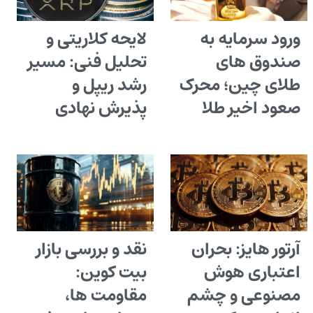
ورود سرمایه به
لایحه کلاریتی و
صندوق های
تحلیل فنی: مسیر
طلای چین؛ محرک
رشد ریپل و
صعود اخیر طلا
پذیرش نهادی
آرتور هایز: بحران
نقد و بررسی بازار
اعتباری هوش
بیت کوین:
مصنوعی و چشم
مقاومت ها،