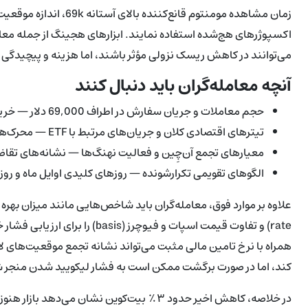
زمان مشاهده مومنتوم قا
می‌توانند در کاهش ریسک نزولی مؤثر باشند، اما هزینه و پیچیدگی آ
آنچه معامله‌گران باید دنبال کنند
حجم معاملات و جریان سفارش در اطراف 69,000 دلار — خرید پایدار برای تبدیل مقاومت به سطح حمایتی لازم است.
تیترهای اقتصادی کلان و جریان‌های مرتبط با ETF — محرک‌هایی که می‌توانند سریعاً احساسات بازار را تغییر دهند.
معیارهای تجمع آن‌چِین و فعالیت نهنگ‌ها — نشانه‌های تقاضای 
الگوهای تقویمی تکرارشونده — روزهای کلیدی اوایل ماه و روزهای
rate) و تفاوت قیمت اسپات و فیوچرز
همراه با نرخ تامین مالی مثبت می‌تواند نشانه تجمع موقعیت‌های ل
کند، اما در صورت برگشت ممکن است به فشار لیکویید شدن منجر ش
در خلاصه، کاهش اخیر حدود ۳٪ بیت‌کوین نشان می