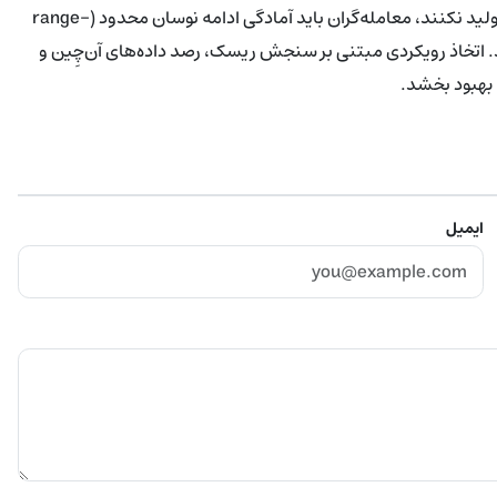
خریداران مومنتوم لازم برای تبدیل 69,000 دلار به حمایت واضح را تولید نکنند، معامله‌گران باید آمادگی ادامه نوسان محدود (range-
شند. اتخاذ رویکردی مبتنی بر سنجش ریسک، رصد داده‌های آن‌چِین و
 بهبود بخشد.
ایمیل