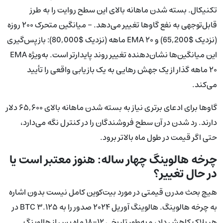
تکنیکال. بسته شدن ماهانه بالای این سطح روایت را به طرز
قابل‌توجهی به نفع گاوها تغییر می‌دهد. - میانگین متحرک ۲۰۰ روزه
(نزدیک $65,200) و EMA ۲۰ ماهه (نزدیک $80,000): بازپس‌گیری
این میانگین‌ها نشان‌دهنده تغییر روند پایدارتر است. به‌ویژه EMA
۲۰ ماهه گذار از یک جهش رهایی به یک بازیابی واقعی را تأیید
می‌کند.
گاوها برای ادعای برتری نیاز به بسته شدن ماهانه بالای ۶۵,۶۰۰ دلار
دارند. رد شدن در آن سطح فروشندگان را در کنترل نگه می‌دارد،
حتی اگر قیمت در طول ماه بالاتر برود.
چرخه هالوینگ چهار ساله: هنوز معتبر است یا
در حال تغییر؟
هیچ بحث مدرن قیمتی در مورد بیت‌کوین کامل نیست بدون اشاره
به چرخه هالوینگ. هالوینگ آوریل ۲۰۲۴ صدور را به ۳.۱۲۵ BTC در
هر بلاک کاهش داد، و به‌طور تاریخی ۱۲–۱۸ ماه پس از هالوینگ