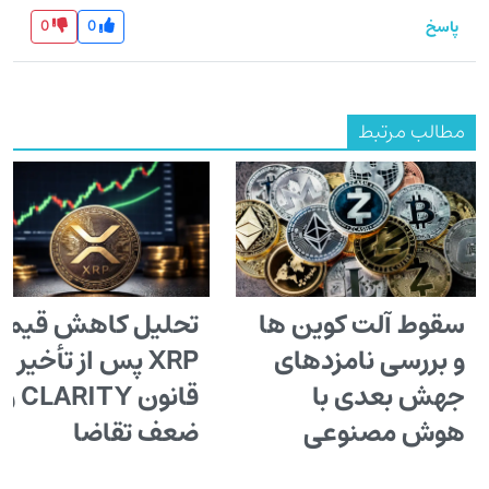
0
0
پاسخ
مطالب مرتبط
سقوط آلت کوین ها
تحلیل کاهش قیم
و بررسی نامزدهای
XRP پس از تأخیر
جهش بعدی با
قانون CLARITY و
هوش مصنوعی
ضعف تقاضا