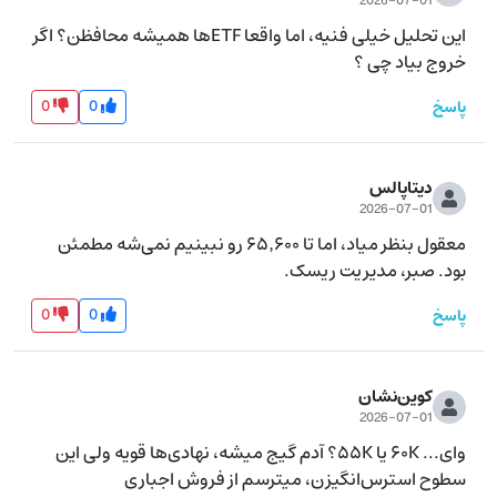
2026-07-01
این تحلیل خیلی فنیه، اما واقعا ETFها همیشه محافظن؟ اگر 
خروج بیاد چی ؟
0
0
پاسخ
دیتاپالس
2026-07-01
معقول بنظر میاد، اما تا ۶۵٬۶۰۰ رو نبینیم نمی‌شه مطمئن 
بود. صبر، مدیریت ریسک.
0
0
پاسخ
کوین‌نشان
2026-07-01
وای... ۶۰K یا ۵۵K؟ آدم گیج میشه، نهادی‌ها قویه ولی این 
سطوح استرس‌انگیزن، میترسم از فروش اجباری