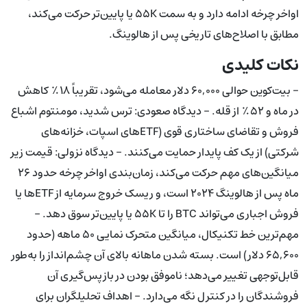
اواخر چرخه ادامه دارد و به سمت ۵۵K یا پایین‌تر حرکت می‌کند،
مطابق با اصلاح‌های تاریخی پس از هالوینگ.
نکات کلیدی
- بیت‌کوین حوالی ۶۰,۰۰۰ دلار معامله می‌شود، تقریباً ۱۸٪ کاهش
در ماه و ۵۲٪ از قله. - دیدگاه صعودی: ترس شدید، مومنتوم اشباع
فروش و تقاضای ساختاری قوی (ETFهای اسپات، خزانه‌های
شرکتی) از یک کف پایدار حمایت می‌کنند. - دیدگاه نزولی: قیمت زیر
میانگین‌های مهم حرکت می‌کند، زمان‌بندی اواخر چرخه حدود ۲۶
ماه پس از هالوینگ ۲۰۲۴ است، و ریسک خروج سرمایه از ETFها یا
فروش اجباری می‌تواند BTC را تا ۵۵K یا پایین‌تر سوق دهد. -
مهم‌ترین خط تکنیکال، میانگین متحرک نمایی ۵۰ ماهه (حدود
۶۵,۶۰۰ دلار) است. بسته شدن ماهانه بالای آن چشم‌انداز را به‌طور
قابل‌توجهی تغییر می‌دهد؛ ناموفق بودن در بازپس‌گیری آن
فروشندگان را در کنترل نگه می‌دارد. - اهداف تحلیلگران برای