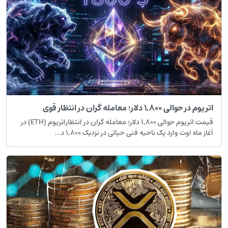
ریوم در حوالی ۱,۸۰۰ دلار؛ معامله گران در انتظار قوی
قیمت اتریوم حوالی ۱,۸۰۰ دلار؛ معامله گران در انتظاراتریوم (ETH) در
غاز ماه اوت وارد یک ناحیه فنی حیاتی در نزدیک ۱,۸۰۰ د...