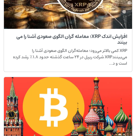
افزایش اندک XRP؛ معامله گران الگوی صعودی آشنا را می
ینند
XRP کمی بالاتر می‌رود؛ معامله‌گران الگوی صعودی آشنا را
می‌بینندXRP شرکت ریپل در ۲۴ ساعت گذشته حدود ۱.۸٪ رشد کرده
ست و د...