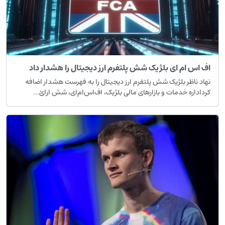
اف اس ام ای بلژیک شش پلتفرم ارز دیجیتال را هشدار داد
نهاد ناظر بلژیک شش پلتفرم ارز دیجیتال را به فهرست هشدار اضافه
کرداداره خدمات و بازارهای مالی بلژیک، اف‌اس‌ام‌ای، شش ارائ...