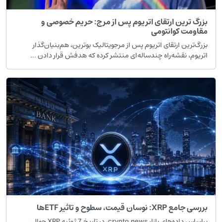
بزرگ ترین ارتقای اتریوم پس از مرج: حریم خصوصی و
مقاومت کوانتومی
بزرگ‌ترین ارتقای اتریوم پس از مرجویتالیک بوترین، هم‌بنیان‌گذار
اتریوم، نقشه‌راه چندساله‌ای منتشر کرده که هدفش قرار دادن ...
بررسی جامع XRP: نوسان قیمت، سطوح و تاثیر ETFها
براساس داده‌های بازار crypto.news، در تاریخ 7 ژوئیه XRP حوالی