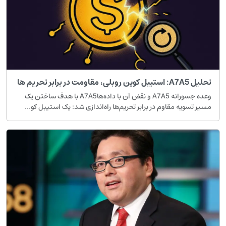
تحلیل A7A5: استیبل کوین روبلی، مقاومت در برابر تحریم ها
وعده جسورانه A7A5 و نقض آن با داده‌هاA7A5 با هدف ساختن یک
مسیر تسویه مقاوم در برابر تحریم‌ها راه‌اندازی شد: یک استیبل کو...