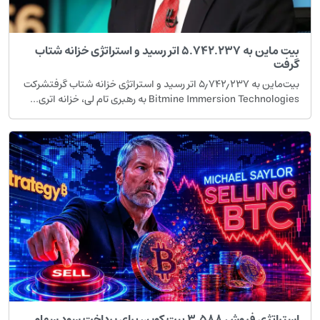
بیت ماین به ۵.۷۴۲.۲۳۷ اتر رسید و استراتژی خزانه شتاب
گرفت
بیت‌ماین به ۵٫۷۴۲٫۲۳۷ اتر رسید و استراتژی خزانه شتاب گرفتشرکت
Bitmine Immersion Technologies به رهبری تام لی، خزانه اتری...
استراتژی فروش ۳٬۵۸۸ بیت کوین برای پرداخت سود سهام